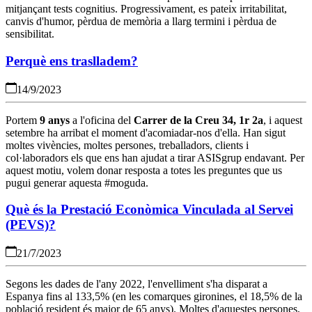
mitjançant tests cognitius. Progressivament, es pateix irritabilitat,
canvis d'humor, pèrdua de memòria a llarg termini i pèrdua de
sensibilitat.
Perquè ens traslladem?
14/9/2023
Portem
9 anys
a l'oficina del
Carrer de la Creu 34, 1r 2a
, i aquest
setembre ha arribat el moment d'acomiadar-nos d'ella. Han sigut
moltes vivències, moltes persones, treballadors, clients i
col·laboradors els que ens han ajudat a tirar ASISgrup endavant. Per
aquest motiu, volem donar resposta a totes les preguntes que us
pugui generar aquesta #moguda.
Què és la Prestació Econòmica Vinculada al Servei
(PEVS)?
21/7/2023
Segons les dades de l'any 2022, l'envelliment s'ha disparat a
Espanya fins al 133,5% (en les comarques gironines, el 18,5% de la
població resident és major de 65 anys). Moltes d'aquestes persones,