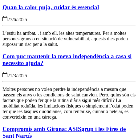
Quan la calor puja, cuidar és essencial
27/6/2025
L’estiu ha arribat... i amb ell, les altes temperatures. Per a moltes
persones grans o en situació de vulnerabilitat, aquests dies poden
suposar un risc per a la salut.
Com puc mantenir la meva independència a casa si
necessito ajuda?
21/3/2025
Moltes persones no volen perdre la independència a mesura que
passen els anys o les condicions de salut canvien. Però, quins són els
factors que poden fer que la rutina diària sigui més difícil? La
mobilitat reduïda, les limitacions físiques o simplement l’edat poden
fer que les tasques quotidianes, com rentar-se, cuinar o netejar, es
converteixin en una càrrega.
Compromís amb Girona: ASISgrup i les Fires de
Sant Narcís