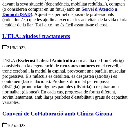
davant la seva situació (dependència, mobilitat reduïda...), compten
(o consideren comptar en un futur) amb un
Servei d'Atenció a
Domicili (SAD)
. Aquest els permet disposar de professionals
(cuidadors/es) que les ajudin a executar les activitats de la vida diària
i cuidar de la llar. Tot i això, no és fàcil assumir-ne el cost.
L'ELA: ajudes i tractaments
21/6/2023
L'ELA (
Esclerosi Lateral Amiotròfica
o malaltia de Lou Gehrig)
consisteix en la degeneració de
neurones motores
en el cervell, el
tronc cerebral i la medul·la espinal, provocant una paràlisi muscular
progressiva. Els músculs es debiliten, es desgasten (atrofia) i es
contrauen (fasciculacions). Produeix dificultat per empassar
(disfàgia), pronunciar algunes paraules (disàrtria) o respirar amb
normalitat (dispnea). En cada cas, progressa de forma diferent,
sovint lentament, amb llargs períodes d'estabilitat i graus de capacitat
variables.
Conveni de Col·laboració amb Clínica Girona
16/5/2023