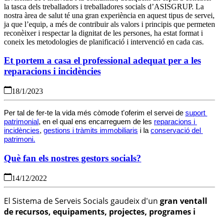
la tasca dels treballadors i treballadores socials d’ASISGRUP. La
nostra àrea de salut té una gran experiència en aquest tipus de servei,
ja que l’equip, a més de contribuir als valors i principis que permeten
reconèixer i respectar la dignitat de les persones, ha estat format i
coneix les metodologies de planificació i intervenció en cada cas.
Et portem a casa el professional adequat per a les
reparacions i incidències
18/1/2023
Per tal de fer-te la vida més còmode t'oferim el servei de 
suport 
patrimonial
, en el qual ens encarreguem de les 
reparacions i 
incidències
, 
gestions i tràmits immobiliaris
 i la 
conservació del 
patrimoni.
Què fan els nostres gestors socials?
14/12/2022
El Sistema de Serveis Socials gaudeix d'un
gran ventall
de recursos, equipaments, projectes, programes i