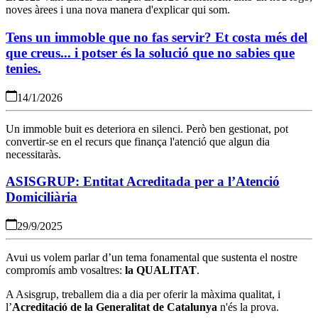
noves àrees i una nova manera d'explicar qui som.
Tens un immoble que no fas servir? Et costa més del
que creus... i potser és la solució que no sabies que
tenies.
14/1/2026
Un immoble buit es deteriora en silenci. Però ben gestionat, pot
convertir-se en el recurs que finança l'atenció que algun dia
necessitaràs.
ASISGRUP: Entitat Acreditada per a l’Atenció
Domiciliària
29/9/2025
Avui us volem parlar d’un tema fonamental que sustenta el nostre
compromís amb vosaltres:
la QUALITAT
.
A Asisgrup, treballem dia a dia per oferir la màxima qualitat, i
l’
Acreditació de la Generalitat de Catalunya
n'és la prova.