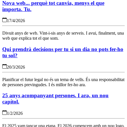
Nova web... perquè tot canvia, menys el que
importa. Tu.
17/4/2026
Divuit anys de web. Vint-i-sis anys de serveis. I avui, finalment, una
web que explica tot el que som.
Qui prendrà decisions per tu si un dia no pots fer-ho
tu sol?
20/3/2026
Planificar el futur legal no és un tema de vells. És una responsabilitat
de persones previngudes. I és millor fer-ho ara.
25 anys acompanyant persones. I ara, un nou
capítol.
1/2/2026
El 2025 vam tancar una etapa. El 2026 comencem amb un nou logo,