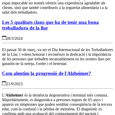
espai impecable no només ofereix una experiència agradable als
clients, sinó que també contribueix a la seguretat alimentària i a la
salut dels treballadors.
Les 5 qualitats claus que ha de tenir una bona
treballadora de la llar
28/3/2024
El passat 30 de març, va ser el Dia Internacional de les Treballadores
de la Llar, i volem honorar i reconèixer la dedicació i la importància
de les persones que treballen incansablement en les nostres llars per
garantir-ne la neteja, l'ordre i el benestar.
Com alentim la progressió de l'Alzheimer?
21/9/2023
L'
Alzheimer
és la demència degenerativa i terminal més comuna.
Majoritàriament, es diagnostica a persones majors de 65 anys i
apareix en símptomes que poden semblar conseqüència de la tercera
edat, com la confusió i la pèrdua de memòria. El diagnòstic es
confirma amb una avaluació del comportament del pacient i