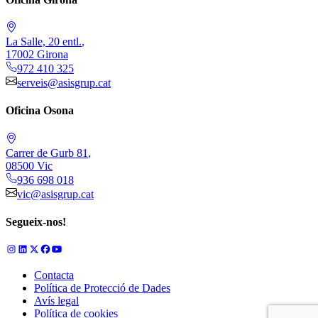
La Salle, 20 entl.
,
17002
Girona
972 410 325
serveis@asisgrup.cat
Oficina Osona
Carrer de Gurb 81
,
08500
Vic
936 698 018
vic@asisgrup.cat
Segueix-nos!
Contacta
Política de Protecció de Dades
Avís legal
Política de cookies