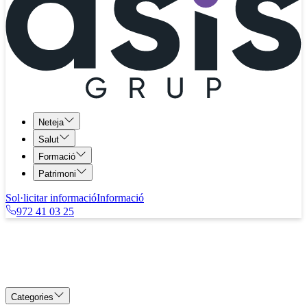
Neteja
Salut
Formació
Patrimoni
Sol·licitar informació
Informació
972 41 03 25
Categories