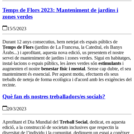
Temps de Flors 2023: Manteniment de jardins i
zones verdes
15/5/2023
Durant 12 anys consecutius, hem netejat els espais públics de
Temps de Flors
(jardins de La Francesa, la Catedral, els Banys
Àrabs...) i aprofitant, aquesta nova edició, us presentem el nostre
servei de manteniment de jardins i zones verdes. Sigui en habitatges,
instal·lacions o espais públics, les àrees verdes són
estimulants
i
augmenten el nostre
benestar físic i mental
.
Sense cap dubte, el seu
manteniment és essencial. Per aquest motiu, efectuem els seus
treballs de neteja de forma ecològica i d'acord amb les exigències del
recinte.
Què fan els nostres treballadors/es socials?
20/3/2023
Aprofitant el Dia Mundial del
Treball Social
, dedicat, en aquesta
edició, a la construcció de societats inclusives que respectin la
diversitat de l’individu i la comunitat, dediquem un espai a conèixer