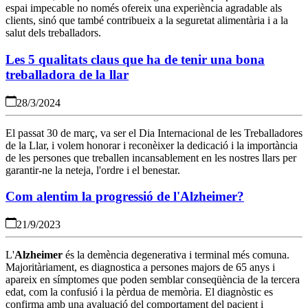
espai impecable no només ofereix una experiència agradable als
clients, sinó que també contribueix a la seguretat alimentària i a la
salut dels treballadors.
Les 5 qualitats claus que ha de tenir una bona
treballadora de la llar
28/3/2024
El passat 30 de març, va ser el Dia Internacional de les Treballadores
de la Llar, i volem honorar i reconèixer la dedicació i la importància
de les persones que treballen incansablement en les nostres llars per
garantir-ne la neteja, l'ordre i el benestar.
Com alentim la progressió de l'Alzheimer?
21/9/2023
L'
Alzheimer
és la demència degenerativa i terminal més comuna.
Majoritàriament, es diagnostica a persones majors de 65 anys i
apareix en símptomes que poden semblar conseqüència de la tercera
edat, com la confusió i la pèrdua de memòria. El diagnòstic es
confirma amb una avaluació del comportament del pacient i