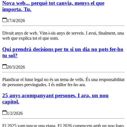
Nova web... perquè tot canvia, menys el que
importa. Tu.
17/4/2026
Divuit anys de web. Vint-i-sis anys de serveis. I avui, finalment, una
web que explica tot el que som.
Qui prendrà decisions per tu si un dia no pots fer-ho
tu sol?
20/3/2026
Planificar el futur legal no és un tema de vells. És una responsabilitat
de persones previngudes. I és millor fer-ho ara.
25 anys acompanyant persones. I ara, un nou
capítol.
1/2/2026
El 2025 vam tancar una etapa. El 2026 comencem amb un nou logo,