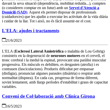
davant la seva situació (dependència, mobilitat reduïda...), compten
(o consideren comptar en un futur) amb un
Servei d'Atenció a
Domicili (SAD)
. Aquest els permet disposar de professionals
(cuidadors/es) que les ajudin a executar les activitats de la vida diària
i cuidar de la llar. Tot i això, no és fàcil assumir-ne el cost.
L'ELA: ajudes i tractaments
21/6/2023
L'ELA (
Esclerosi Lateral Amiotròfica
o malaltia de Lou Gehrig)
consisteix en la degeneració de
neurones motores
en el cervell, el
tronc cerebral i la medul·la espinal, provocant una paràlisi muscular
progressiva. Els músculs es debiliten, es desgasten (atrofia) i es
contrauen (fasciculacions). Produeix dificultat per empassar
(disfàgia), pronunciar algunes paraules (disàrtria) o respirar amb
normalitat (dispnea). En cada cas, progressa de forma diferent,
sovint lentament, amb llargs períodes d'estabilitat i graus de capacitat
variables.
Conveni de Col·laboració amb Clínica Girona
16/5/2023