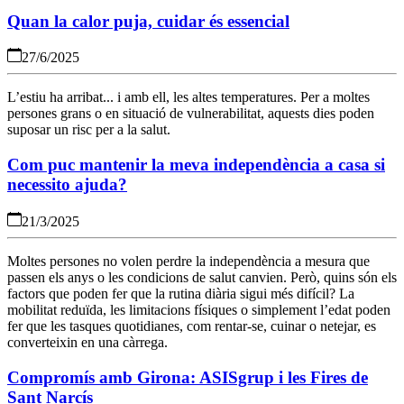
Quan la calor puja, cuidar és essencial
27/6/2025
L’estiu ha arribat... i amb ell, les altes temperatures. Per a moltes
persones grans o en situació de vulnerabilitat, aquests dies poden
suposar un risc per a la salut.
Com puc mantenir la meva independència a casa si
necessito ajuda?
21/3/2025
Moltes persones no volen perdre la independència a mesura que
passen els anys o les condicions de salut canvien. Però, quins són els
factors que poden fer que la rutina diària sigui més difícil? La
mobilitat reduïda, les limitacions físiques o simplement l’edat poden
fer que les tasques quotidianes, com rentar-se, cuinar o netejar, es
converteixin en una càrrega.
Compromís amb Girona: ASISgrup i les Fires de
Sant Narcís