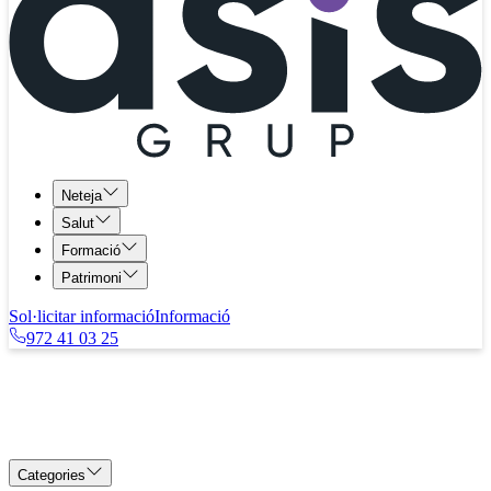
Neteja
Salut
Formació
Patrimoni
Sol·licitar informació
Informació
972 41 03 25
Categories