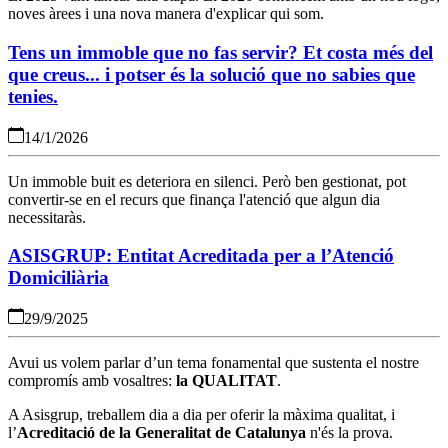
noves àrees i una nova manera d'explicar qui som.
Tens un immoble que no fas servir? Et costa més del
que creus... i potser és la solució que no sabies que
tenies.
14/1/2026
Un immoble buit es deteriora en silenci. Però ben gestionat, pot
convertir-se en el recurs que finança l'atenció que algun dia
necessitaràs.
ASISGRUP: Entitat Acreditada per a l’Atenció
Domiciliària
29/9/2025
Avui us volem parlar d’un tema fonamental que sustenta el nostre
compromís amb vosaltres:
la QUALITAT
.
A Asisgrup, treballem dia a dia per oferir la màxima qualitat, i
l’
Acreditació de la Generalitat de Catalunya
n'és la prova.