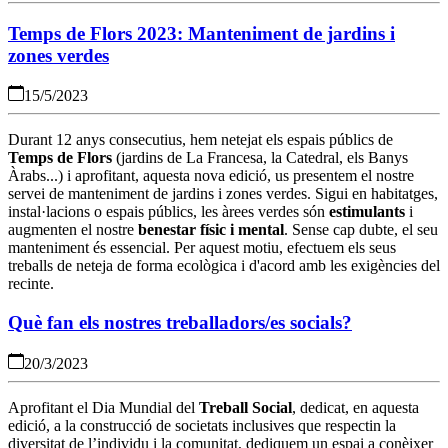
Temps de Flors 2023: Manteniment de jardins i
zones verdes
15/5/2023
Durant 12 anys consecutius, hem netejat els espais públics de
Temps de Flors
(jardins de La Francesa, la Catedral, els Banys
Àrabs...) i aprofitant, aquesta nova edició, us presentem el nostre
servei de manteniment de jardins i zones verdes. Sigui en habitatges,
instal·lacions o espais públics, les àrees verdes són
estimulants
i
augmenten el nostre
benestar físic i mental
.
Sense cap dubte, el seu
manteniment és essencial. Per aquest motiu, efectuem els seus
treballs de neteja de forma ecològica i d'acord amb les exigències del
recinte.
Què fan els nostres treballadors/es socials?
20/3/2023
Aprofitant el Dia Mundial del
Treball Social
, dedicat, en aquesta
edició, a la construcció de societats inclusives que respectin la
diversitat de l’individu i la comunitat, dediquem un espai a conèixer