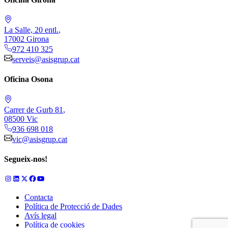
La Salle, 20 entl.
,
17002
Girona
972 410 325
serveis@asisgrup.cat
Oficina Osona
Carrer de Gurb 81
,
08500
Vic
936 698 018
vic@asisgrup.cat
Segueix-nos!
Contacta
Política de Protecció de Dades
Avís legal
Política de cookies