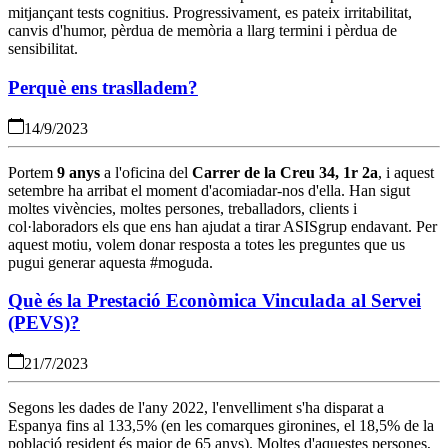
mitjançant tests cognitius. Progressivament, es pateix irritabilitat,
canvis d'humor, pèrdua de memòria a llarg termini i pèrdua de
sensibilitat.
Perquè ens traslladem?
14/9/2023
Portem
9 anys
a l'oficina del
Carrer de la Creu 34, 1r 2a
, i aquest
setembre ha arribat el moment d'acomiadar-nos d'ella. Han sigut
moltes vivències, moltes persones, treballadors, clients i
col·laboradors els que ens han ajudat a tirar ASISgrup endavant. Per
aquest motiu, volem donar resposta a totes les preguntes que us
pugui generar aquesta #moguda.
Què és la Prestació Econòmica Vinculada al Servei
(PEVS)?
21/7/2023
Segons les dades de l'any 2022, l'envelliment s'ha disparat a
Espanya fins al 133,5% (en les comarques gironines, el 18,5% de la
població resident és major de 65 anys). Moltes d'aquestes persones,