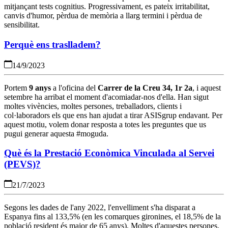
mitjançant tests cognitius. Progressivament, es pateix irritabilitat,
canvis d'humor, pèrdua de memòria a llarg termini i pèrdua de
sensibilitat.
Perquè ens traslladem?
14/9/2023
Portem
9 anys
a l'oficina del
Carrer de la Creu 34, 1r 2a
, i aquest
setembre ha arribat el moment d'acomiadar-nos d'ella. Han sigut
moltes vivències, moltes persones, treballadors, clients i
col·laboradors els que ens han ajudat a tirar ASISgrup endavant. Per
aquest motiu, volem donar resposta a totes les preguntes que us
pugui generar aquesta #moguda.
Què és la Prestació Econòmica Vinculada al Servei
(PEVS)?
21/7/2023
Segons les dades de l'any 2022, l'envelliment s'ha disparat a
Espanya fins al 133,5% (en les comarques gironines, el 18,5% de la
població resident és major de 65 anys). Moltes d'aquestes persones,