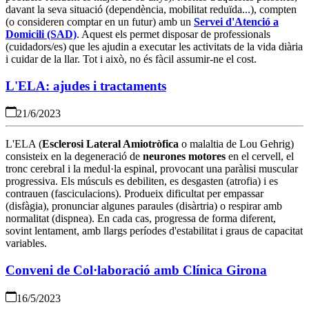
davant la seva situació (dependència, mobilitat reduïda...), compten
(o consideren comptar en un futur) amb un
Servei d'Atenció a
Domicili (SAD)
. Aquest els permet disposar de professionals
(cuidadors/es) que les ajudin a executar les activitats de la vida diària
i cuidar de la llar. Tot i això, no és fàcil assumir-ne el cost.
L'ELA: ajudes i tractaments
21/6/2023
L'ELA (
Esclerosi Lateral Amiotròfica
o malaltia de Lou Gehrig)
consisteix en la degeneració de
neurones motores
en el cervell, el
tronc cerebral i la medul·la espinal, provocant una paràlisi muscular
progressiva. Els músculs es debiliten, es desgasten (atrofia) i es
contrauen (fasciculacions). Produeix dificultat per empassar
(disfàgia), pronunciar algunes paraules (disàrtria) o respirar amb
normalitat (dispnea). En cada cas, progressa de forma diferent,
sovint lentament, amb llargs períodes d'estabilitat i graus de capacitat
variables.
Conveni de Col·laboració amb Clínica Girona
16/5/2023