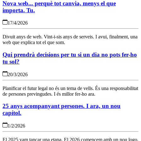
Nova web... perquè tot canvia, menys el que
importa. Tu.
17/4/2026
Divuit anys de web. Vint-i-sis anys de serveis. I avui, finalment, una
web que explica tot el que som.
Qui prendrà decisions per tu si un dia no pots fer-ho
tu sol?
20/3/2026
Planificar el futur legal no és un tema de vells. És una responsabilitat
de persones previngudes. I és millor fer-ho ara.
25 anys acompanyant persones. I ara, un nou
capítol.
1/2/2026
El 2025 vam tancar una etapa. El 2026 comencem amb un nou logo,