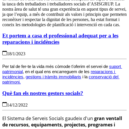
la tasca dels treballadors i treballadores socials d’ASISGRUP. La
nostra àrea de salut té una gran experiència en aquest tipus de servei,
ja que l’equip, a més de contribuir als valors i principis que permeten
reconèixer i respectar la dignitat de les persones, ha estat format i
coneix les metodologies de planificació i intervenció en cada cas.
Et portem a casa el professional adequat per a les
reparacions i incidències
18/1/2023
Per tal de fer-te la vida més còmode t'oferim el servei de 
suport 
patrimonial
, en el qual ens encarreguem de les 
reparacions i 
incidències
, 
gestions i tràmits immobiliaris
 i la 
conservació del 
patrimoni.
Què fan els nostres gestors socials?
14/12/2022
El Sistema de Serveis Socials gaudeix d'un
gran ventall
de recursos, equipaments, projectes, programes i