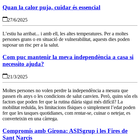
Quan la calor puja, cuidar és essencial
27/6/2025
L’estiu ha arribat... i amb ell, les altes temperatures. Per a moltes
persones grans o en situació de vulnerabilitat, aquests dies poden
suposar un risc per a la salut.
Com puc mantenir la meva independència a casa si
necessito ajuda?
21/3/2025
Moltes persones no volen perdre la independència a mesura que
passen els anys o les condicions de salut canvien. Però, quins són els
factors que poden fer que la rutina diària sigui més difícil? La
mobilitat reduïda, les limitacions físiques o simplement l’edat poden
fer que les tasques quotidianes, com rentar-se, cuinar o netejar, es
converteixin en una càrrega.
Compromís amb Girona: ASISgrup i les Fires de
Sant Narcís