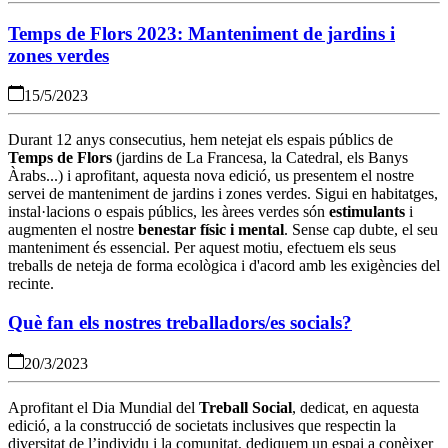
Temps de Flors 2023: Manteniment de jardins i
zones verdes
15/5/2023
Durant 12 anys consecutius, hem netejat els espais públics de
Temps de Flors
(jardins de La Francesa, la Catedral, els Banys
Àrabs...) i aprofitant, aquesta nova edició, us presentem el nostre
servei de manteniment de jardins i zones verdes. Sigui en habitatges,
instal·lacions o espais públics, les àrees verdes són
estimulants
i
augmenten el nostre
benestar físic i mental
.
Sense cap dubte, el seu
manteniment és essencial. Per aquest motiu, efectuem els seus
treballs de neteja de forma ecològica i d'acord amb les exigències del
recinte.
Què fan els nostres treballadors/es socials?
20/3/2023
Aprofitant el Dia Mundial del
Treball Social
, dedicat, en aquesta
edició, a la construcció de societats inclusives que respectin la
diversitat de l’individu i la comunitat, dediquem un espai a conèixer