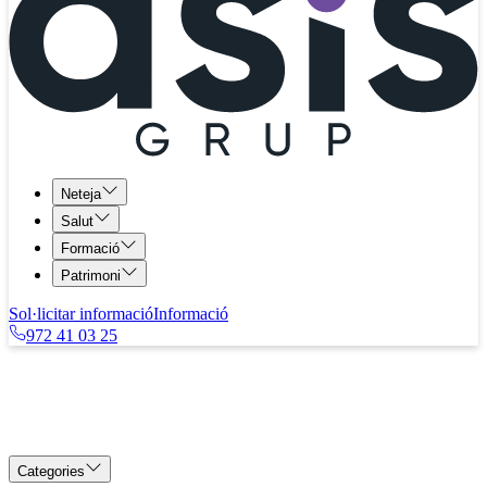
Neteja
Salut
Formació
Patrimoni
Sol·licitar informació
Informació
972 41 03 25
Categories