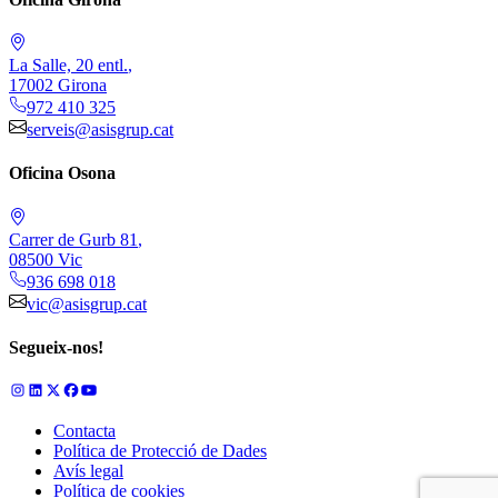
La Salle, 20 entl.
,
17002
Girona
972 410 325
serveis@asisgrup.cat
Oficina Osona
Carrer de Gurb 81
,
08500
Vic
936 698 018
vic@asisgrup.cat
Segueix-nos!
Contacta
Política de Protecció de Dades
Avís legal
Política de cookies