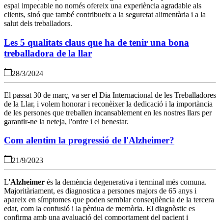
espai impecable no només ofereix una experiència agradable als
clients, sinó que també contribueix a la seguretat alimentària i a la
salut dels treballadors.
Les 5 qualitats claus que ha de tenir una bona
treballadora de la llar
28/3/2024
El passat 30 de març, va ser el Dia Internacional de les Treballadores
de la Llar, i volem honorar i reconèixer la dedicació i la importància
de les persones que treballen incansablement en les nostres llars per
garantir-ne la neteja, l'ordre i el benestar.
Com alentim la progressió de l'Alzheimer?
21/9/2023
L'
Alzheimer
és la demència degenerativa i terminal més comuna.
Majoritàriament, es diagnostica a persones majors de 65 anys i
apareix en símptomes que poden semblar conseqüència de la tercera
edat, com la confusió i la pèrdua de memòria. El diagnòstic es
confirma amb una avaluació del comportament del pacient i