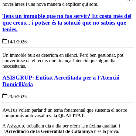
noves àrees i una nova manera d'explicar qui som.
Tens un immoble que no fas servir? Et costa més del
que creus... i potser és la solució que no sabies que
tenies.
14/1/2026
Un immoble buit es deteriora en silenci. Però ben gestionat, pot
convertir-se en el recurs que finança l'atenció que algun dia
necessitaràs.
ASISGRUP: Entitat Acreditada per a l’Atenció
Domiciliària
29/9/2025
Avui us volem parlar d’un tema fonamental que sustenta el nostre
compromís amb vosaltres:
la QUALITAT
.
A Asisgrup, treballem dia a dia per oferir la màxima qualitat, i
l’
Acreditació de la Generalitat de Catalunya
n'és la prova.