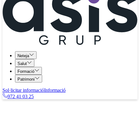
Neteja
Salut
Formació
Patrimoni
Sol·licitar informació
Informació
972 41 03 25