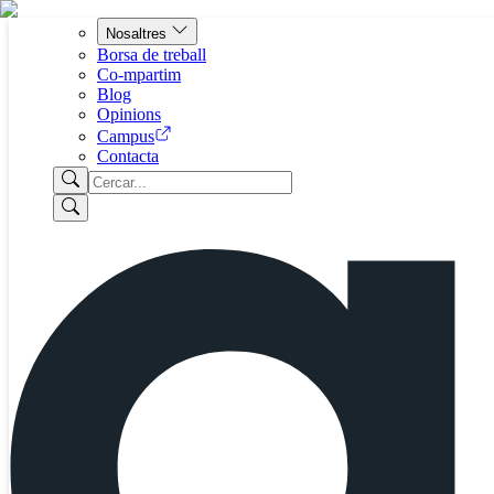
Nosaltres
Borsa de treball
Co-mpartim
Blog
Opinions
Campus
Contacta