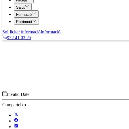
Neteja
Salut
Formació
Patrimoni
Sol·licitar informació
Informació
972 41 03 25
Blog
ASISnet
El síndrome de l’edifici malalt.
Invalid Date
Comparteixo