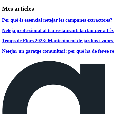
Més articles
Per què és essencial netejar les campanes extractores?
Neteja professional al teu restaurant: la clau per a l'èx
Temps de Flors 2023: Manteniment de jardins i zones
Netejar un garatge comunitari: per què ha de fer-se 