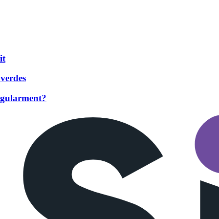
it
 verdes
regularment?