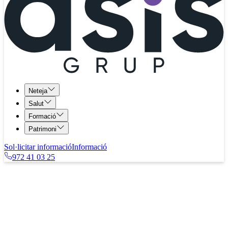
Neteja
Salut
Formació
Patrimoni
Sol·licitar informació
Informació
972 41 03 25
Blog
ASISnet
Ozonitzadors d’aire per combatre les al·lèrgies