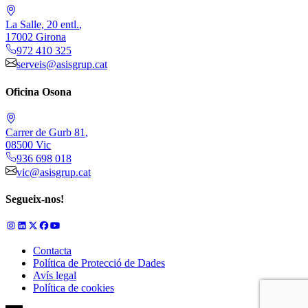
La Salle, 20 entl.
,
17002
Girona
972 410 325
serveis@asisgrup.cat
Oficina Osona
Carrer de Gurb 81
,
08500
Vic
936 698 018
vic@asisgrup.cat
Segueix-nos!
Contacta
Política de Protecció de Dades
Avís legal
Política de cookies