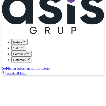
Neteja
Salut
Formació
Patrimoni
Sol·licitar informació
Informació
972 41 03 25
ASIS SALUT · Àrea Salut
Selecció i gestió de treballadores de la llar
Selecció