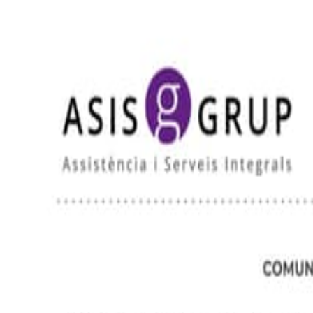
Nosaltres
Borsa de treball
Co-mpartim
Blog
Opinions
Campus
Contacta