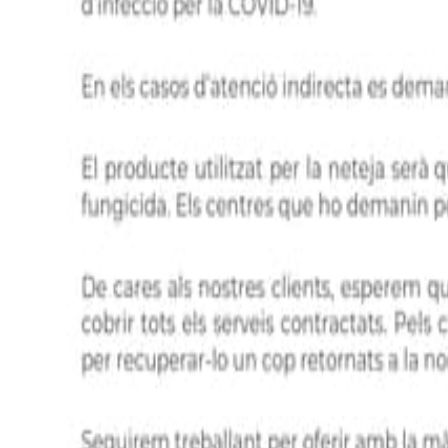
ASISGRUP és una empresa de serveis globals especialitzada en la gestió
salut, formació i gestió patrimonial, amb criteris de proximitat, confia
Oficina Girona