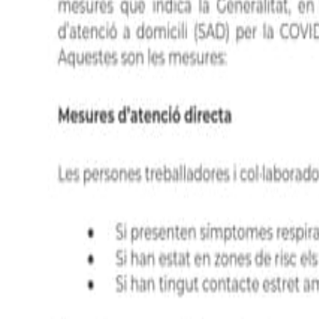
Neteja
Salut
Formació
Patrimoni
Sol·licitar informació
Informació
972 41 03 25
Blog
Notícies
Al setembre, vull més temps!
Diuen que tot el que és bo s'acaba, i les vacances també!
Invalid Date
Comparteixo