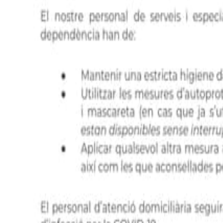
Més articles
Perquè ens traslladem?
Us desitgem bones festes a tots!
Un servei global que aporta solucions
COMUNICAT DE LES MESURES PRESES DAVAN