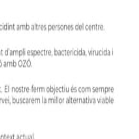
 resolució de les seves necessitats mitjançant serveis de neteja,