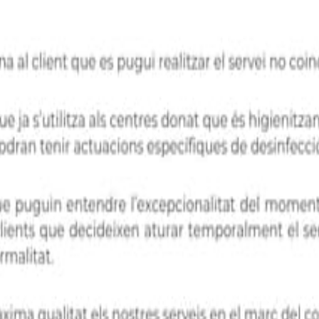
 de persones i d’espais. Acompanyem famílies, empreses i entitats en la
nça i qualitat humana.