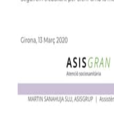
La Salle, 20 entl.
,
17002
Girona
972 410 325
serveis@asisgrup.cat
Oficina Osona
Carrer de Gurb 81
,
08500
Vic
936 698 018
vic@asisgrup.cat
Segueix-nos!
Contacta
Política de Protecció de Dades
Avís legal
Política de cookies