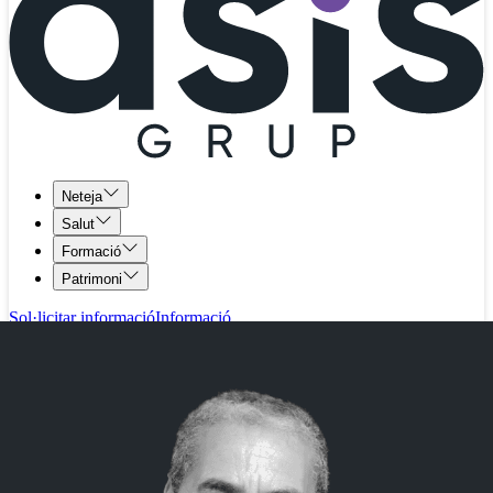
Neteja
Salut
Formació
Patrimoni
Sol·licitar informació
Informació
972 41 03 25
Qui som
Serveis de neteja
Abdellah Souliah