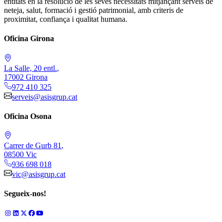
entitats en la resolució de les seves necessitats mitjançant serveis de
neteja, salut, formació i gestió patrimonial, amb criteris de
proximitat, confiança i qualitat humana.
Oficina Girona
La Salle, 20 entl.
,
17002
Girona
972 410 325
serveis@asisgrup.cat
Oficina Osona
Carrer de Gurb 81
,
08500
Vic
936 698 018
vic@asisgrup.cat
Segueix-nos!