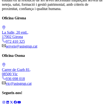
entitats en la resolució de les seves necessitats mitjançant serveis de
neteja, salut, formació i gestió patrimonial, amb criteris de
proximitat, confiança i qualitat humana.
Oficina Girona
La Salle, 20 entl.
,
17002
Girona
972 410 325
serveis@asisgrup.cat
Oficina Osona
Carrer de Gurb 81
,
08500
Vic
936 698 018
vic@asisgrup.cat
Segueix-nos!