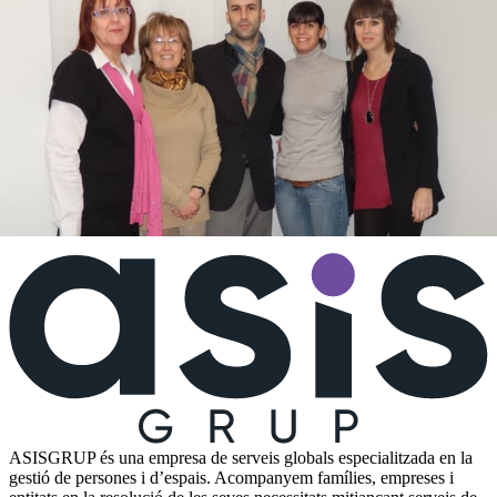
L'any 2009, s'incorporen la Joana Martí (supervisora), la Laura
Tàpias (cap d'Administració i mà dreta de gerència) i, més endavant,
la Irina Raventós. Són claus en l'expansió del negoci.
10/2/2026
Comparteixo
ASISGRUP és una empresa de serveis globals especialitzada en la
gestió de persones i d’espais. Acompanyem famílies, empreses i