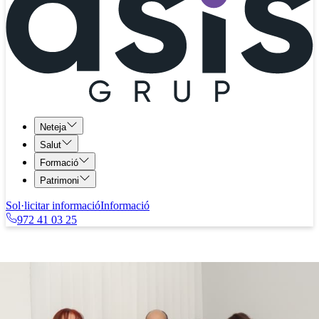
Neteja
Salut
Formació
Patrimoni
Sol·licitar informació
Informació
972 41 03 25
La nostra història
Més fitxatges