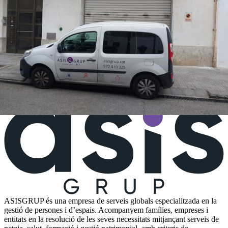
L'any 2018, disposem del magatzem de Can Pere, de 300 m², per a
les furgonetes i la maquinària de neteja industrial.
10/2/2026
Comparteixo
ASISGRUP és una empresa de serveis globals especialitzada en la
gestió de persones i d’espais. Acompanyem famílies, empreses i
entitats en la resolució de les seves necessitats mitjançant serveis de