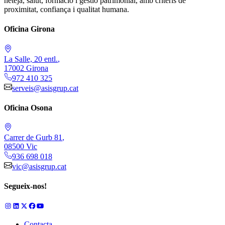
neteja, salut, formació i gestió patrimonial, amb criteris de
proximitat, confiança i qualitat humana.
Oficina Girona
La Salle, 20 entl.
,
17002
Girona
972 410 325
serveis@asisgrup.cat
Oficina Osona
Carrer de Gurb 81
,
08500
Vic
936 698 018
vic@asisgrup.cat
Segueix-nos!
Contacta