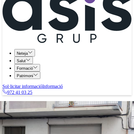
Neteja
Salut
Formació
Patrimoni
Sol·licitar informació
Informació
972 41 03 25
La nostra història
Magatzem