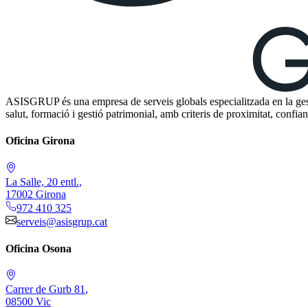
ASISGRUP és una empresa de serveis globals especialitzada en la gestió
salut, formació i gestió patrimonial, amb criteris de proximitat, confia
Oficina Girona
La Salle, 20 entl.
,
17002
Girona
972 410 325
serveis@asisgrup.cat
Oficina Osona
Carrer de Gurb 81
,
08500
Vic