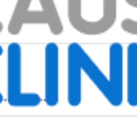
 a entitats i pels seus usuaris.