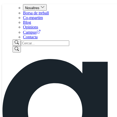
Nosaltres
Borsa de treball
Co-mpartim
Blog
Opinions
Campus
Contacta