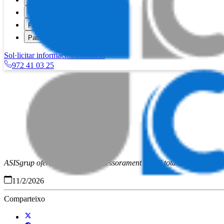
Neteja
Salut
Formació
Patrimoni
Sol·licitar informació
Informació
972 41 03 25
Per què escollir ASISgrup?
Convenis i col·laboradors
Causse Clinic
ASISgrup ofereix un servei d'assessorament social totalment gratuït per
11/2/2026
Comparteixo