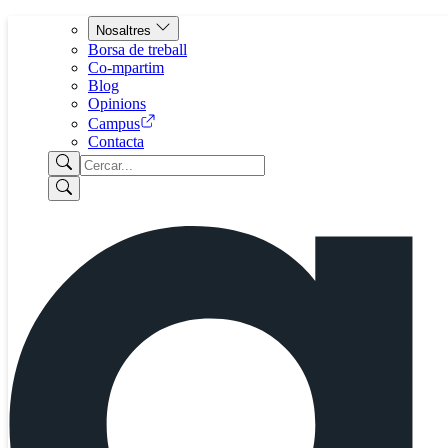
Nosaltres
Borsa de treball
Co-mpartim
Blog
Opinions
Campus
Contacta