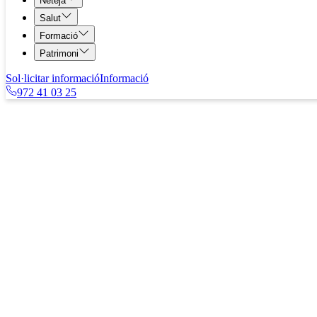
Neteja
Salut
Formació
Patrimoni
Sol·licitar informació
Informació
972 41 03 25