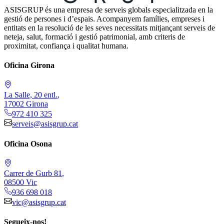
ASISGRUP és una empresa de serveis globals especialitzada en la
gestió de persones i d’espais. Acompanyem famílies, empreses i
entitats en la resolució de les seves necessitats mitjançant serveis de
neteja, salut, formació i gestió patrimonial, amb criteris de
proximitat, confiança i qualitat humana.
Oficina Girona
La Salle, 20 entl.
,
17002
Girona
972 410 325
serveis@asisgrup.cat
Oficina Osona
Carrer de Gurb 81
,
08500
Vic
936 698 018
vic@asisgrup.cat
Segueix-nos!