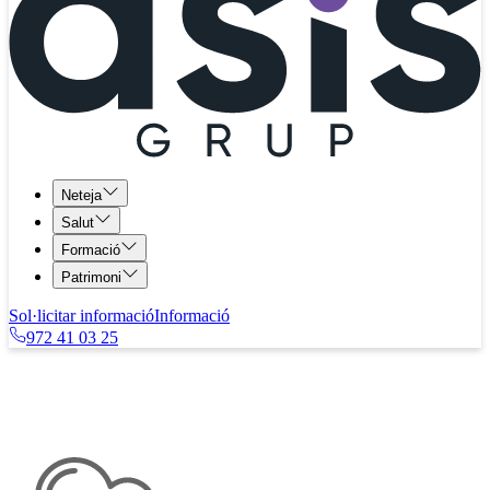
Neteja
Salut
Formació
Patrimoni
Sol·licitar informació
Informació
972 41 03 25